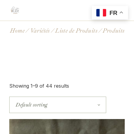
Skip
to
the
FR
content
Home
Variétés
Liste de Produits
Produits
Showing 1–9 of 44 results
Default sorting