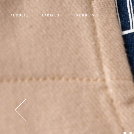
ACCUEIL
FARINES
PRODUITS
Grains
Équipe
Mélanges et Autres
Moulins
Grains
Équipe
Mélanges et Autres
Moulins