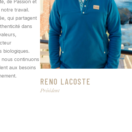
té, de Passion et
notre travail.
e, qui partagent
thenticité dans
valeurs,
acteur
 biologiques.
, nous continuons
ndent aux besoins
nnement.
RENO LACOSTE
Président