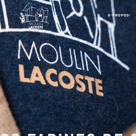
À PROPOS
Politique de confidentialité
Grains
Équipe
Mélanges et Autr
Moulins
Politique de confidentialité
Grains
Équipe
Mélanges et Autres
Moulins