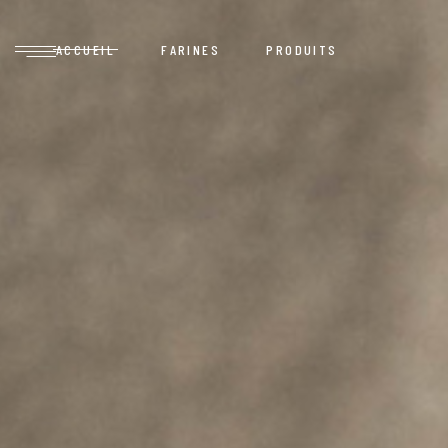
ACCUEIL
FARINES
PRODUITS
Grains
Équipe
Mélanges et Autres
Moulins
Grains
Équipe
Mélanges et Autres
Moulins