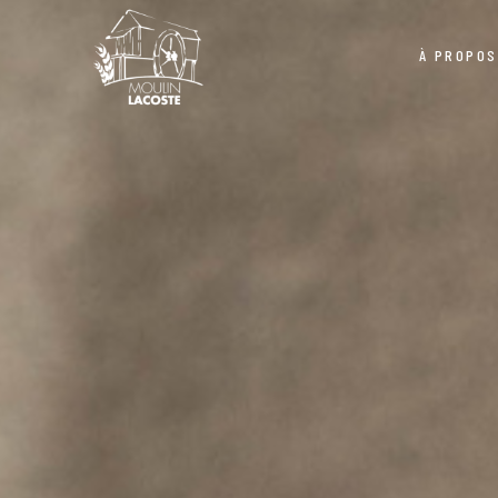
À PROPOS
Politique de confidentialité
Grains
Équipe
Mélanges et Autr
Moulins
Politique de confidentialité
Grains
Équipe
Mélanges et Aut
Moulins