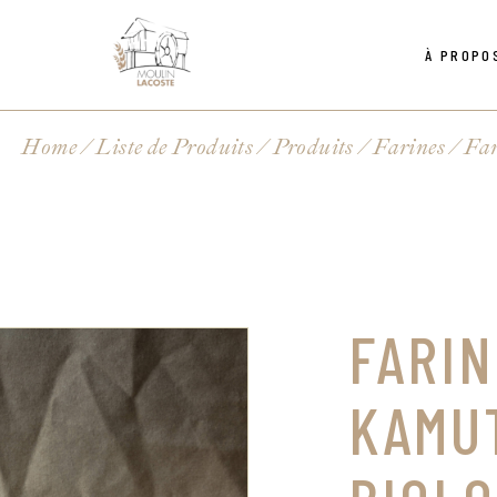
À PROPO
Politique de confidentialité
Grains
Équipe
s
Mélanges et Aut
Moulins
Home
Liste de Produits
Produits
Farines
Far
Politique de confidentialité
Grains
Équipe
s
Mélanges et Aut
Moulins
FARIN
KAMU