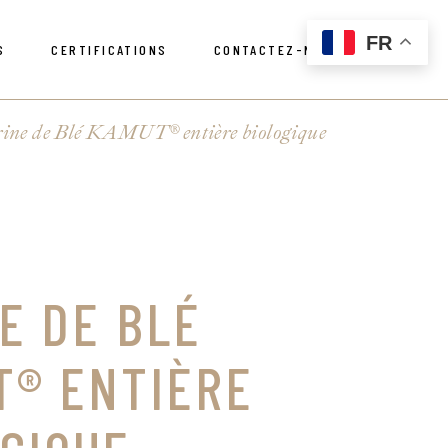
FR
S
CERTIFICATIONS
CONTACTEZ-NOUS
Politique de confidentialité
res
ine de Blé KAMUT® entière biologique
Politique de confidentialité
res
E DE BLÉ
T® ENTIÈRE