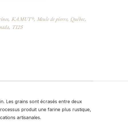
ines
,
KAMUT®
,
Meule de pierre
,
Québec,
nada
,
T125
in. Les grains sont écrasés entre deux
processus produit une farine plus rustique,
ations artisanales.