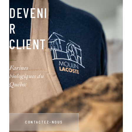
DEVENI
R
CLIENT
Farines
biologiques du
Québec
CONTACTEZ-NOUS