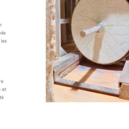
r
ode
 les
re
 et
té