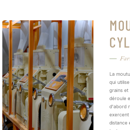
MO
CYL
Far
La moutu
qui utili
grains et
déroule e
d'abord n
exercent 
distance 