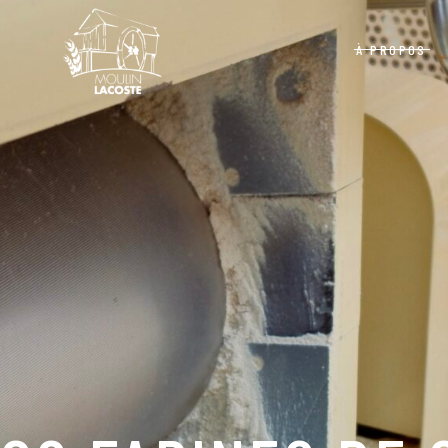
À PROPOS
Politique de confidentialité
Grains
Équipe
s
Mélanges et Autr
Moulins
Politique de confidentialité
Grains
Équipe
Mélanges et Autres
Moulins