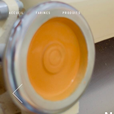
ACCUEIL
FARINES
PRODUITS
Grains
Équipe
Mélanges et Autres
Moulin
Grains
Équipe
Mélanges et Autres
Moulins