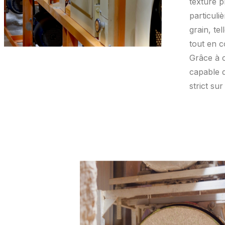
texture 
particuli
grain, te
tout en c
Grâce à c
capable d
strict su