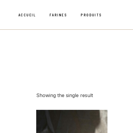
Skip
to
the
ACCUEIL
FARINES
PRODUITS
content
Grains
Équipe
Mélanges et Autres
Moulin
Grains
Équipe
Mélanges et Autres
Moulin
Showing the single result