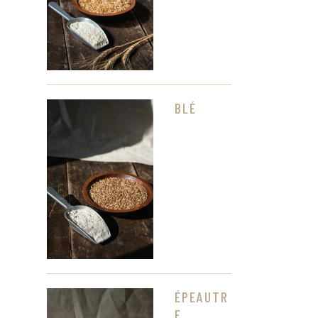
BLÉ
ÉPEAUTR
E