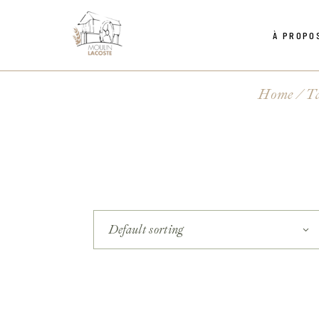
À PROPO
Politique de confidentialité
Grains
Équipe
s
Mélanges et Aut
Moulins
Home
Ta
Politique de confidentialité
Grains
Équipe
s
Mélanges et Aut
Moulins
Default sorting