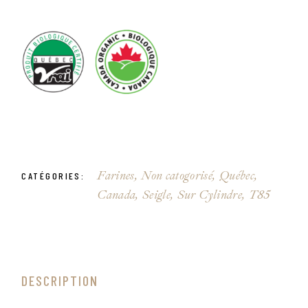
Farines
,
Non catogorisé
,
Québec,
CATÉGORIES:
Canada
,
Seigle
,
Sur Cylindre
,
T85
DESCRIPTION