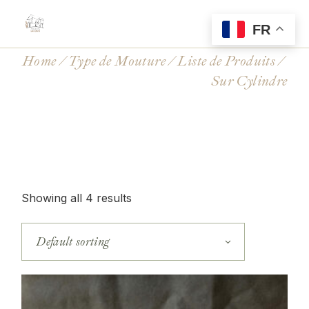
Skip
to
the
FR
content
Home
Type de Mouture
Liste de Produits
Sur Cylindre
Showing all 4 results
Default sorting